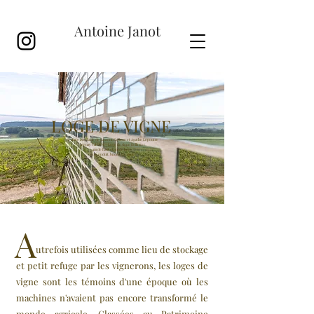
Antoine Janot
LOGE DE VIGNE
Réalisée avec l'aide de Laurent Espiasse et Agathe Lepoutre
Avenay Val D'Or - Loge de vigne Bollinger
4m de haut et 3m de large
Bois, enduit, brique et miroir
A
utrefois utilisées comme lieu de stockage
et petit refuge par les vignerons, les loges de
vigne sont les témoins d'une époque où les
machines n'avaient pas encore transformé le
monde agricole. Classées au Patrimoine