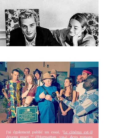
J'ai également publié un essai, "
Le cinéma est-il
devenu muet ?
" (l'Harmattan, 2014), deux romans