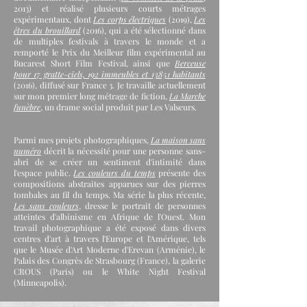
2013) et réalisé plusieurs courts métrages
expérimentaux, dont
Les corps électriques
(2019),
Les
êtres du brouillard
(2016), qui a été sélectionné dans
de multiples festivals à travers le monde et a
remporté le Prix du Meilleur film expérimental au
Bucarest Short Film Festival, ainsi que
Berceuse
pour 17 gratte-ciels, 192 immeubles et 13851 habitants
(2016), diffusé sur France 3. Je travaille actuellement
sur mon premier long métrage de fiction,
La Marche
funèbre
, un drame social produit par Les Valseurs.
Parmi mes projets photographiques,
La maison sans
numéro
décrit la nécessité pour une personne sans-
abri de se créer un sentiment d'intimité dans
l'espace public.
Les couleurs du temps
présente des
compositions abstraites apparues sur des pierres
tombales au fil du temps. Ma série la plus récente,
Les sans couleurs
, dresse le portrait de personnes
atteintes d'albinisme en Afrique de l'Ouest. Mon
travail photographique a été exposé dans divers
centres d'art à travers l'Europe et l'Amérique, tels
que le Musée d'Art Moderne d'Erevan (Arménie), le
Palais des Congrès de Strasbourg (France), la galerie
CROUS (Paris) ou le White Night Festival
(Minneapolis).