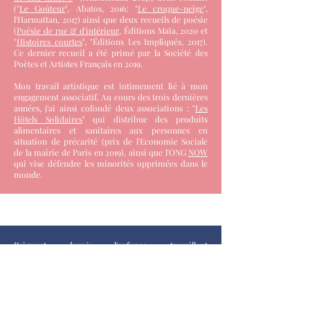
("
Le Goûteur
", Abatos, 2016; "
Le croque-neige
",
l'Harmattan, 2017) ainsi que deux recueils de poésie
(
Poésie de rue & d'intérieur
, Éditions Maïa, 2020 et
"
Histoires courtes
", "Éditions Les Impliqués, 2017).
Ce dernier recueil a été primé par la Société des
Poètes et Artistes Français en 2019.
Mon travail artistique est intimement lié à mon
engagement associatif. Au cours des trois dernières
années, j'ai ainsi cofondé deux associations : "
Les
Hôtels Solidaires
" qui distribue des produits
alimentaires et sanitaires aux personnes en
situation de précarité (prix de l'Economie Sociale
de la mairie de Paris en 2019), ainsi que l'ONG
NOW
qui vise défendre les minorités opprimées dans le
monde.
Peignant depuis l'enfance, travaillant
principalement avec de l'aquarelle et le pigment
pur,
Antoine Janot a participé à plusieurs
expositions collectives, dont Points de départ à la
galerie
de La Reine Blanche (Paris) en 2019,
What's
What
et
La pensée qui crie
à la galerie La
passerelle