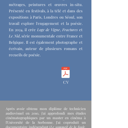
métrages, peintures et œuvres in-situ.
Présenté en festivals, à la télé et dans des
expositions à Paris, Londres ou Séoul, son
travail explore l'engagement et la poésie.
En 2024, il crée
Loge de Vigne
,
Fractures
et
Le Nid
, série monumentale entre France et
Belgique. Il est également photographe et
écrivain, auteur de plusieurs romans et
recueils de poésie.
CV
Après avoir obtenu mon diplôme de technicien
audiovisuel en 2010, j'ai approfondi mes études
cinématographiques par un master en cinéma à
l'Université de la Sorbonne. J'ai coproduit un
documentaire indépendant (
Le sommeil de la foule
,