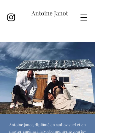
Antoine Janot
Antoine Janot, diplômé en audiovisuel et en
master cinéma à la Sorbonne, signe courts-